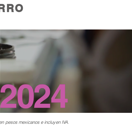
RRO
2024
 en
pesos mexicanos e incluyen IVA.