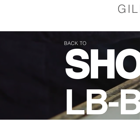
GI
BACK TO
SH
LB-