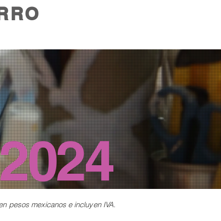
RRO
2024
 en
pesos mexicanos e incluyen IVA.