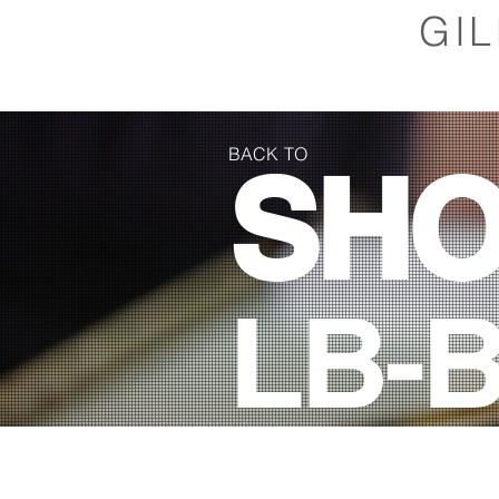
GI
BACK TO
SH
LB-